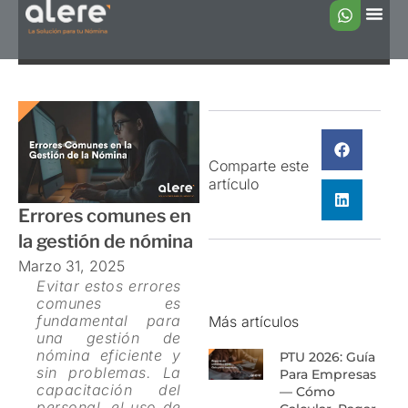
Ir
MAQUILA D
ASESORÍA L
CUMPLIMIE
al
contenido
Comparte este
artículo
Errores comunes en
la gestión de nómina
Marzo 31, 2025
Evitar estos errores
comunes es
fundamental para
Más artículos
una gestión de
nómina eficiente y
PTU 2026: Guía
sin problemas. La
Para Empresas
capacitación del
— Cómo
personal, el uso de