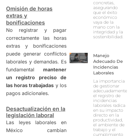
concretas,
asegurando
Omisión de horas
que el éxito
extras y
económico
bonificaciones
vaya de la
mano con la
No registrar y pagar
integridad y la
sostenibilidad.
correctamente las horas
extras y bonificaciones
puede generar conflictos
Manejo
laborales y demandas. Es
Adecuado De
Incidencias
fundamental
mantener
Laborales
un registro preciso de
La importancia
las horas trabajadas
y los
de gestionar
adecuadamente
pagos adicionales.
el registro de
incidencias
laborales radica
Desactualización en la
en su impacto
legislación laboral
directo en la
productividad,
Las leyes laborales en
el ambiente de
trabajo y el
México cambian
cumplimiento