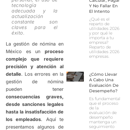
Calcular, Pagar
tecnología
Y No Fallar En
adecuada y la
El Intento
actualización
¿Qué es el
constante son
reparto de
claves para el
utilidades 2026
éxito.
y por qué le
importa a tu
empresa?
La gestión de nómina en
Reparto de
México es un
proceso
utilidades 2026
empresas.
complejo que requiere
precisión y atención al
detalle
. Los errores en la
¿Cómo Llevar
A Cabo Una
gestión de nómina
Evaluación De
pueden tener
Desempeño?
consecuencias graves,
Es fundamental
que el proceso
desde sanciones legales
de la
hasta la insatisfacción de
evaluación de
desempeño
los empleados
. Aquí te
mantenga un
presentamos algunos de
seguimiento