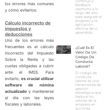
continuo y
los errores más comunes
feedback
oportuno a lo
y cómo evitarlos:
largo del año
para asegurar el
progreso y la
Cálculo incorrecto de
aplicación
impuestos y
efectiva de lo
aprendido.
deducciones
Uno de los errores más
frecuentes es el cálculo
¿Cuál Es El
Valor De Un
incorrecto del Impuesto
Código De
Sobre la Renta y las
Conducta
cuotas obligadas a cubrir
Laboral?
ante el IMSS. Para
El código de
conducta
evitarlo,
es crucial utilizar
laboral es una
software de nómina
herramienta de
gestión
actualizado
y mantenerse
estratégica que
traduce los
al día con las leyes
valores de la
fiscales y laborales.
empresa en
acciones