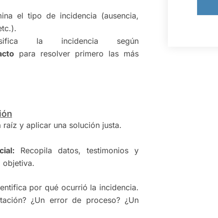
e
na el tipo de incidencia (ausencia,
o
tc.).
fica la incidencia según
acto
para resolver primero las más
ión
 raíz y aplicar una solución justa.
ial:
Recopila datos, testimonios y
 objetiva.
entifica por qué ocurrió la incidencia.
itación? ¿Un error de proceso? ¿Un