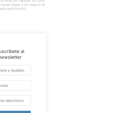
la relación laboral sin una
causa legal o sin seguir el
procedimiento
uscríbete al
newsletter