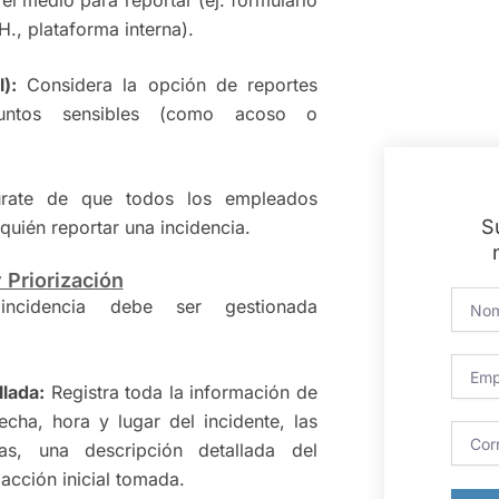
H., plataforma interna).
):
Considera la opción de reportes
untos sensibles (como acoso o
ate de que todos los empleados
S
uién reportar una incidencia.
y Priorización
N
ncidencia debe ser gestionada
o
m
b
E
r
m
lada:
Registra toda la información de
e
p
echa, hora y lugar del incidente, las
r
C
as, una descripción detallada del
e
o
s
r
acción inicial tomada.
a
r